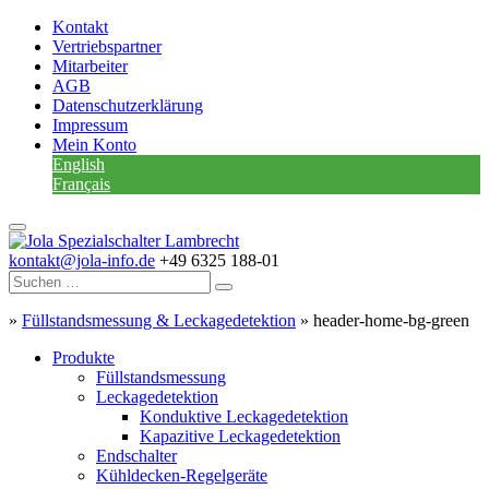
Kontakt
Vertriebspartner
Mitarbeiter
AGB
Datenschutzerklärung
Impressum
Mein Konto
English
Français
kontakt@jola-info.de
+49 6325 188-01
»
Füllstandsmessung & Leckagedetektion
»
header-home-bg-green
Produkte
Füllstandsmessung
Leckagedetektion
Konduktive Leckagedetektion
Kapazitive Leckagedetektion
Endschalter
Kühldecken-Regelgeräte