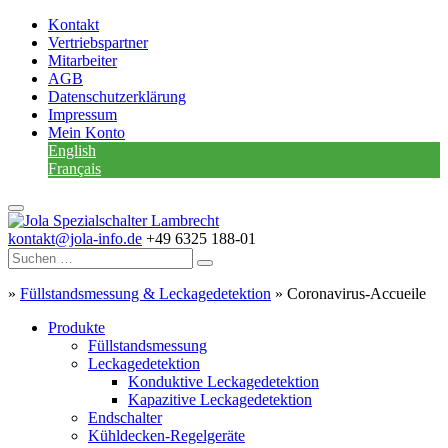
Kontakt
Vertriebspartner
Mitarbeiter
AGB
Datenschutzerklärung
Impressum
Mein Konto
English
Français
kontakt@jola-info.de
+49 6325 188-01
»
Füllstandsmessung & Leckagedetektion
»
Coronavirus-Accueile
Produkte
Füllstandsmessung
Leckagedetektion
Konduktive Leckagedetektion
Kapazitive Leckagedetektion
Endschalter
Kühldecken-Regelgeräte