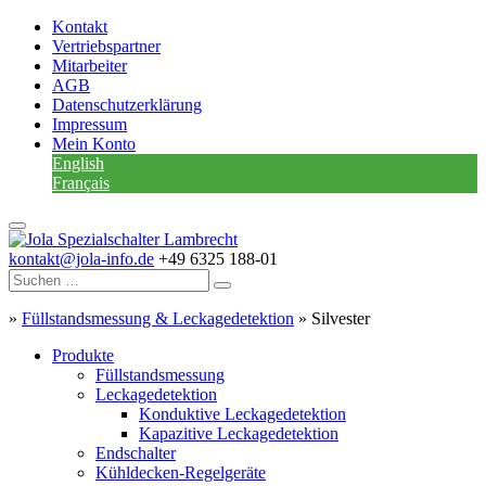
Kontakt
Vertriebspartner
Mitarbeiter
AGB
Datenschutzerklärung
Impressum
Mein Konto
English
Français
kontakt@jola-info.de
+49 6325 188-01
»
Füllstandsmessung & Leckagedetektion
»
Silvester
Produkte
Füllstandsmessung
Leckagedetektion
Konduktive Leckagedetektion
Kapazitive Leckagedetektion
Endschalter
Kühldecken-Regelgeräte