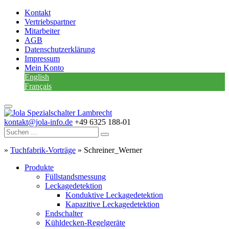
Kontakt
Vertriebspartner
Mitarbeiter
AGB
Datenschutzerklärung
Impressum
Mein Konto
English
Français
kontakt@jola-info.de
+49 6325 188-01
»
Tuchfabrik-Vorträge
»
Schreiner_Werner
Produkte
Füllstandsmessung
Leckagedetektion
Konduktive Leckagedetektion
Kapazitive Leckagedetektion
Endschalter
Kühldecken-Regelgeräte