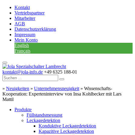
Kontakt
Vertriebspartner
Mitarbeiter
AGB
Datenschutzerklärung
Impressum
Mein Konto
English
Français
kontakt@jola-info.de
+49 6325 188-01
»
Neuigkeiten
»
Unternehmensneuigkeit
»
Wissenschafts-
Kooperation: Experteninterview von Insa Kohlbecker mit Lars
Mattil
Produkte
Füllstandsmessung
Leckagedetektion
Konduktive Leckagedetektion
Kapazitive Leckagedetektion