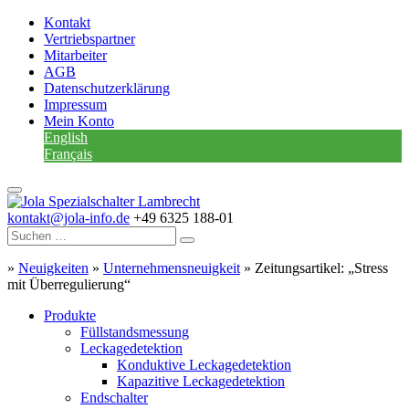
Kontakt
Vertriebspartner
Mitarbeiter
AGB
Datenschutzerklärung
Impressum
Mein Konto
English
Français
kontakt@jola-info.de
+49 6325 188-01
»
Neuigkeiten
»
Unternehmensneuigkeit
»
Zeitungsartikel: „Stress
mit Überregulierung“
Produkte
Füllstandsmessung
Leckagedetektion
Konduktive Leckagedetektion
Kapazitive Leckagedetektion
Endschalter