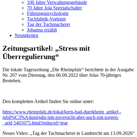
100 Jahre Verwaltungsgebäude
70 Jahre Jola Spezialschalter
Führungspsychologie
Tuchfabrik-Vorträge
Tag der Tuchmacherei
Johanna erzählt
Neuigkeiten
Zeitungsartikel: „Stress mit
Überregulierung“
Die lokale Tageszeitung „Die Rheinpfalz“ berichtete in der Ausgabe
Nr. 207 vom Dienstag, den 06.09.2022 über Jolas 70-jähriges
Bestehen.
Den kompletten Artikel finden Sie online unter:
https://www.rheinpfalz.de/lokal/kreis-bad-duerkheim_artikel,-
jubil%C3%A4umsjahr-mit-zuversicht-aber-auch-mit-sorgen-
_arid,5401075.html?reduced=true
Neues Video: „Tag der Tuchmacherei in Lambrecht am 13.09.2026“