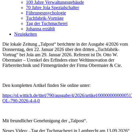
100 Jahre Verwaltungsgebäude
70 Jahre Jola Spezialschalter
Führungspsychologie
Tuchfabrik-Vorträge
Tag der Tuchmacherei
Johanna erzählt
Neuigkeiten
Die lokale Zeitung „Talpost“ berichtete in der Ausgabe 4/2026 vom
Donnerstag, den 22. Januar 2026 über den dritten „Tuchfabrik-
Vortrag“ bei Jola am 29. Januar 2026. Referent ist Dr. Otto W.
Obermaier – Urenkel des Erfinders einer Weltinnovation der
Färbereitechnik und Firmengründer der Firma Obermaier & Cie.
Den kompletten Artikel finden Sie online unter:
https://ol.wittich.de/titel/790/ausgabe/4/2026/artikel/0000000000005
OL-790-2026-4-4-0
Mit freundlicher Genehmigung der „Talpost“.
Neues Video: „Tag der Tuchmacherei in Lambrecht am 13.09.2026“