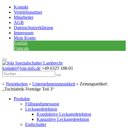
Kontakt
Vertriebspartner
Mitarbeiter
AGB
Datenschutzerklärung
Impressum
Mein Konto
English
Français
kontakt@jola-info.de
+49 6325 188-01
»
Neuigkeiten
»
Unternehmensneuigkeit
»
Zeitungsartikel:
„Tuchfabrik-Vorträge Teil 3“
Produkte
Füllstandsmessung
Leckagedetektion
Konduktive Leckagedetektion
Kapazitive Leckagedetektion
Endschalter