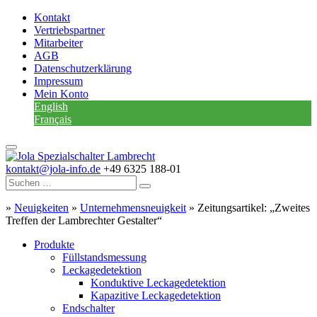
Kontakt
Vertriebspartner
Mitarbeiter
AGB
Datenschutzerklärung
Impressum
Mein Konto
English
Français
kontakt@jola-info.de
+49 6325 188-01
»
Neuigkeiten
»
Unternehmensneuigkeit
»
Zeitungsartikel: „Zweites
Treffen der Lambrechter Gestalter“
Produkte
Füllstandsmessung
Leckagedetektion
Konduktive Leckagedetektion
Kapazitive Leckagedetektion
Endschalter