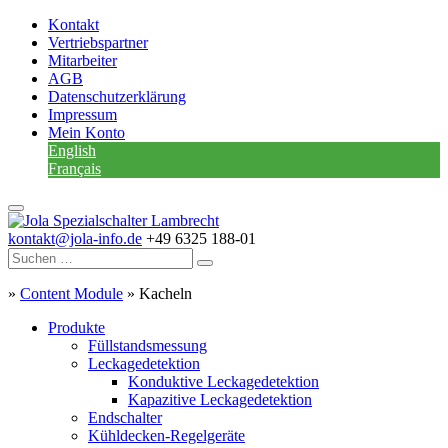
Kontakt
Vertriebspartner
Mitarbeiter
AGB
Datenschutzerklärung
Impressum
Mein Konto
English
Français
kontakt@jola-info.de
+49 6325 188-01
»
Content Module
»
Kacheln
Produkte
Füllstandsmessung
Leckagedetektion
Konduktive Leckagedetektion
Kapazitive Leckagedetektion
Endschalter
Kühldecken-Regelgeräte